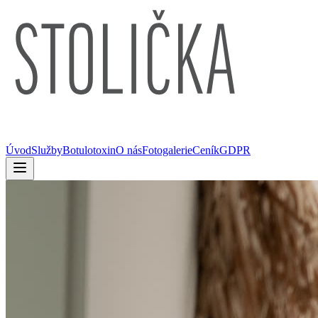
Úvod
Služby
Botulotoxin
O nás
Fotogalerie
Ceník
GDPR