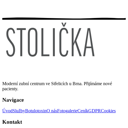
Moderní zubní centrum ve Střelicích u Brna. Přijímáme nové
pacienty.
Navigace
Úvod
Služby
Botulotoxin
O nás
Fotogalerie
Ceník
GDPR
Cookies
Kontakt